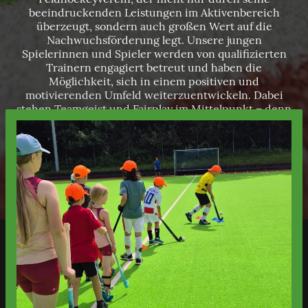
beeindruckenden Leistungen im Aktivenbereich
überzeugt, sondern auch großen Wert auf die
Nachwuchsförderung legt. Unsere jungen
Spielerinnen und Spieler werden von qualifizierten
Trainern engagiert betreut und haben die
Möglichkeit, sich in einem positiven und
motivierenden Umfeld weiterzuentwickeln. Dabei
stehen Teamgeist und Fairplay im Mittelpunkt – denn
die Begeisterung für Hockey beginnt schon in jungen
Jahren.
Erfahren Sie hier mehr über unseren Verein und die
Mannschaften, entdecken Sie spannende
Spielberichte und bleiben Sie über Veranstaltungen
auf dem Laufenden.