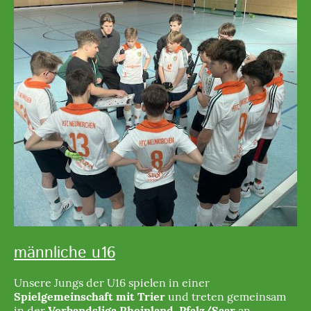
männliche u16
Unsere Jungs der U16 spielen in einer
Spielgemeinschaft mit Trier
und treten gemeinsam
in der
Verbandsliga Rheinland-Pfalz/Saar
an.